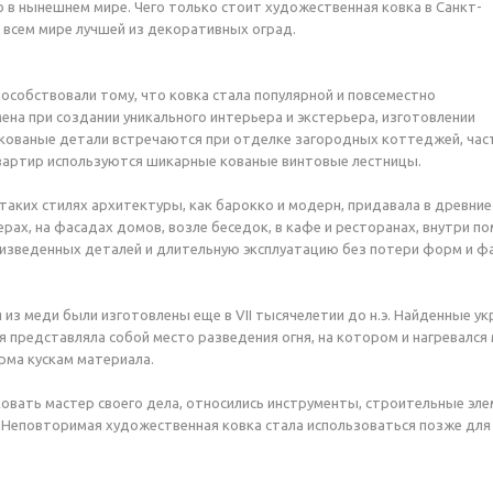
в нынешнем мире. Чего только стоит художественная ковка в Санкт-
о всем мире лучшей из декоративных оград.
собствовали тому, что ковка стала популярной и повсеместно
ена при создании уникального интерьера и экстерьера, изготовлении
д, кованые детали встречаются при отделке загородных коттеджей, час
вартир используются шикарные кованые винтовые лестницы.
аких стилях архитектуры, как барокко и модерн, придавала в древние
ерах, на фасадах домов, возле беседок, в кафе и ресторанах, внутри 
оизведенных деталей и длительную эксплуатацию без потери форм и ф
из меди были изготовлены еще в VII тысячелетии до н.э. Найденные ук
я представляла собой место разведения огня, на котором и нагревался
рма кускам материала.
вать мастер своего дела, относились инструменты, строительные эле
Неповторимая художественная ковка стала использоваться позже для