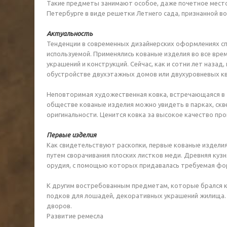
Такие предметы занимают особое, даже почетное место 
Петербурге в виде решетки Летнего сада, признанной в
Актуальность
Тенденции в современных дизайнерских оформлениях спо
используемой. Применялись кованые изделия во все врем
украшений и конструкций. Сейчас, как и сотни лет наза
обустройстве двухэтажных домов или двухуровневых к
Неповторимая художественная ковка, встречающаяся в т
обществе кованые изделия можно увидеть в парках, скв
оригинальности. Ценится ковка за высокое качество пр
Первые изделия
Как свидетельствуют раскопки, первые кованые изделия 
путем сворачивания плоских листков меди. Древняя кузн
орудия, с помощью которых придавалась требуемая фо
К другим востребованным предметам, которые брался ко
подков для лошадей, декоративных украшений жилища. 
дворов.
Развитие ремесла