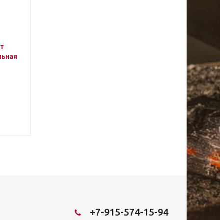
рт
льная
+7-915-574-15-94