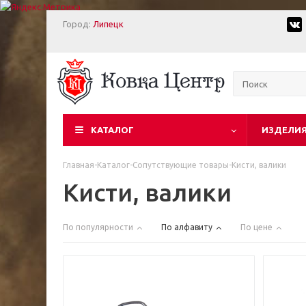
Город:
Липецк
КАТАЛОГ
ИЗДЕЛИЯ
Главная
-
Каталог
-
Сопутствующие товары
-
Кисти, валики
Кисти, валики
По популярности
По алфавиту
По цене