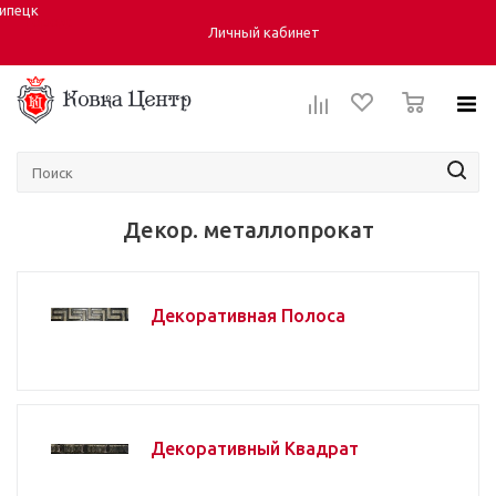
ипецк
Город:
Личный кабинет
0
Декор. металлопрокат
Декоративная Полоса
Декоративный Квадрат