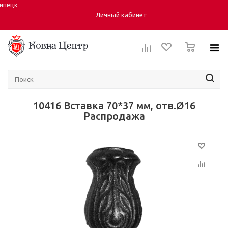
ипецк
Город:
Личный кабинет
0
10416 Вставка 70*37 мм, отв.Ø16
Распродажа