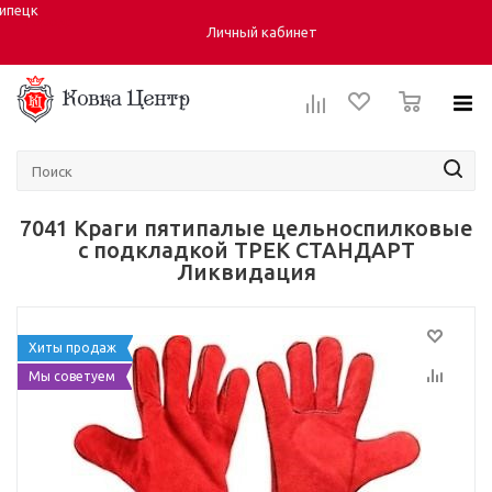
ипецк
Город:
Личный кабинет
0
7041 Краги пятипалые цельноспилковые
с подкладкой ТРЕК СТАНДАРТ
Ликвидация
Хиты продаж
Мы советуем